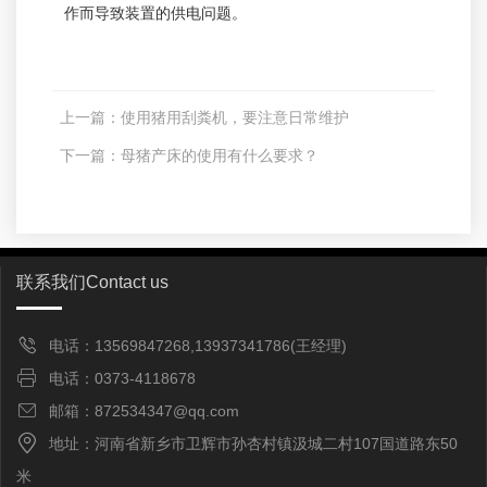
作而导致装置的供电问题。
上一篇：
使用猪用刮粪机，要注意日常维护
下一篇：
母猪产床的使用有什么要求？
联系我们
Contact us
电话：13569847268,13937341786(王经理)
电话：0373-4118678
邮箱：872534347@qq.com
地址：河南省新乡市卫辉市孙杏村镇汲城二村107国道路东50
米